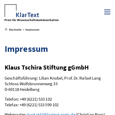
Klaus Tschira Stiftung
NaWik.de
zum
zum
zum
zum
Metamenü
Hauptmenü
Seiteninhalt
Footer-
Menü
Startseite
Impressum
Impressum
Klaus Tschira Stiftung gGmbH
Geschäftsführung: Lilian Knobel, Prof. Dr. Rafael Lang
Schloss-Wolfsbrunnenweg 33
D-69118 Heidelberg
Telefon: +49 (6221) 533 102
Telefax: +49 (6221) 533 599 102
Webmaster:
kontakt@klartext-preis.de
(Christian Roos)