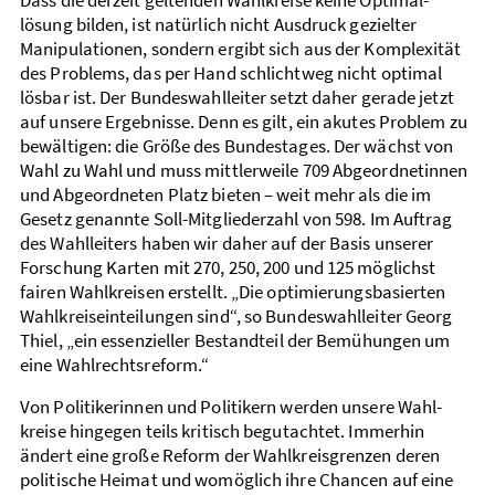
Dass die derzeit geltenden Wahlkreise keine Optimal­
lösung bilden, ist natürlich nicht Ausdruck gezielter
Manipulationen, sondern ergibt sich aus der Komplexität
des Problems, das per Hand schlichtweg nicht optimal
lösbar ist. Der Bundes­wahl­leiter setzt daher gerade jetzt
auf unsere Ergebnisse. Denn es gilt, ein akutes Problem zu
bewältigen: die Größe des Bundes­tages. Der wächst von
Wahl zu Wahl und muss mittlerweile 709 Abgeordnetinnen
und Abgeordneten Platz bieten – weit mehr als die im
Gesetz genannte Soll-Mitglieder­zahl von 598. Im Auftrag
des Wahlleiters haben wir daher auf der Basis unserer
Forschung Karten mit 270, 250, 200 und 125 möglichst
fairen Wahl­kreisen erstellt. „Die optimierungs­basierten
Wahl­kreis­einteilungen sind“, so Bundes­wahl­leiter Georg
Thiel, „ein essenzieller Bestandteil der Bemühungen um
eine Wahl­rechts­reform.“
Von Politikerinnen und Politikern werden unsere Wahl­
kreise hingegen teils kritisch begutachtet. Immerhin
ändert eine große Reform der Wahl­kreis­grenzen deren
politische Heimat und womöglich ihre Chancen auf eine