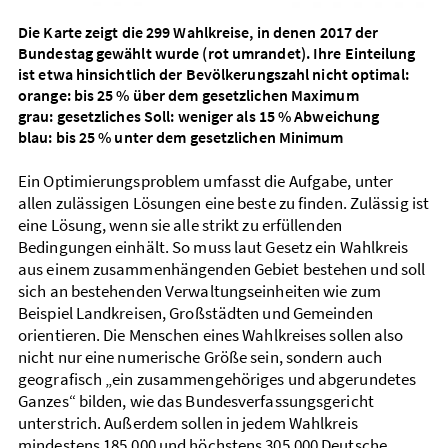
Die Karte zeigt die 299 Wahl­kreise, in denen 2017 der
Bundes­tag gewählt wurde (rot umrandet). Ihre Einteilung
ist etwa hinsichtlich der Bevölkerungs­zahl nicht optimal:
orange: bis 25 % über dem gesetzlichen Maximum
grau: gesetzliches Soll: weniger als 15 % Abweichung
blau: bis 25 % unter dem gesetzlichen Minimum
Ein Optimierungsproblem umfasst die Aufgabe, unter
allen zulässigen Lösungen eine beste zu finden. Zulässig ist
eine Lösung, wenn sie alle strikt zu erfüllenden
Bedingungen einhält. So muss laut Gesetz ein Wahl­kreis
aus einem zusammen­hängenden Gebiet bestehen und soll
sich an bestehenden Verwaltungs­einheiten wie zum
Beispiel Land­kreisen, Groß­städten und Gemeinden
orientieren. Die Menschen eines Wahl­kreises sollen also
nicht nur eine numerische Größe sein, sondern auch
geografisch „ein zusammen­gehöriges und abgerundetes
Ganzes“ bilden, wie das Bundes­verfassungs­gericht
unterstrich. Außer­dem sollen in jedem Wahl­kreis
mindestens 185.000 und höchstens 305.000 Deutsche