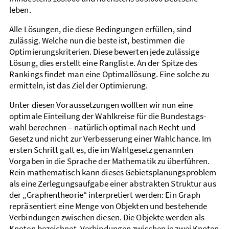
leben.
Alle Lösungen, die diese Bedingungen erfüllen, sind
zulässig. Welche nun die beste ist, bestimmen die
Optimierungs­kriterien. Diese bewerten jede zulässige
Lösung, dies erstellt eine Rang­liste. An der Spitze des
Rankings findet man eine Optimal­lösung. Eine solche zu
ermitteln, ist das Ziel der Optimierung.
Unter diesen Voraussetzungen wollten wir nun eine
optimale Einteilung der Wahl­kreise für die Bundes­tags­
wahl berechnen – natürlich optimal nach Recht und
Gesetz und nicht zur Verbesserung einer Wahl­chance. Im
ersten Schritt galt es, die im Wahl­gesetz genannten
Vorgaben in die Sprache der Mathematik zu überführen.
Rein mathematisch kann dieses Gebiets­­planungs­problem
als eine Zerlegungs­aufgabe einer abstrakten Struktur aus
der „Graphen­theorie“ interpretiert werden: Ein Graph
repräsentiert eine Menge von Objekten und bestehende
Verbindungen zwischen diesen. Die Objekte werden als
Knoten bezeichnet, Verbindungen ­zwischen je zwei Knoten