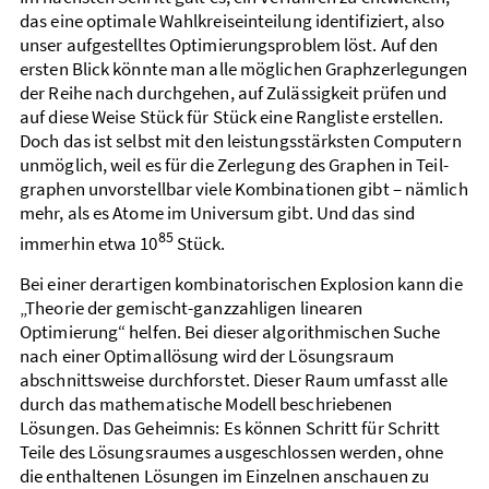
das eine optimale Wahl­kreis­einteilung identi­fiziert, also
unser aufgestelltes Optimierungs­problem löst. Auf den
ersten Blick könnte man alle möglichen Graph­zerlegungen
der Reihe nach durch­gehen, auf Zulässigkeit prüfen und
auf diese Weise Stück für Stück eine Rangliste erstellen.
Doch das ist selbst mit den leistungs­stärksten Computern
un­möglich, weil es für die Zerlegung des Graphen in Teil­
graphen unvorstellbar viele Kombinationen gibt – nämlich
mehr, als es Atome im Universum gibt. Und das sind
85
immerhin etwa 10
Stück.
Bei einer derartigen kombinatorischen Explosion kann die
„Theorie der gemischt-ganz­zahligen linearen
Optimierung“ helfen. Bei dieser algorithmischen Suche
nach einer Optimal­lösung wird der Lösungs­raum
abschnitts­weise durch­forstet. Dieser Raum umfasst alle
durch das mathematische Modell beschriebenen
Lösungen. Das Geheimnis: Es können Schritt für Schritt
Teile des Lösungs­raumes ausgeschlossen werden, ohne
die enthaltenen Lösungen im Einzelnen anschauen zu