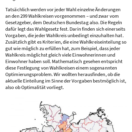
Tatsächlich werden vor jeder Wahl einzelne Änderungen
an den 299 Wahlkreisen vor­genommen – und zwar vom
Gesetz­geber, dem Deutschen Bundes­tag also. Die Regeln
dafür legt das Wahl­gesetz fest. Darin finden sich einer­seits
Vorgaben, die jeder Wahl­kreis unbedingt einzuhalten hat.
Zusätzlich gibt es Kriterien, die eine Wahl­kreis­einteilung so
gut wie möglich zu erfüllen hat, zum Beispiel, dass jeder
Wahl­kreis möglichst gleich viele Einwohnerinnen und
Einwohner haben soll. Mathematisch gesehen entspricht
diese Fest­legung von Wahl­kreisen einem sogenannten
Optimierungs­problem. Wir wollten heraus­finden, ob die
aktuelle Einteilung im Sinne der Vorgaben bestmöglich ist,
also ob Optimalität vorliegt.