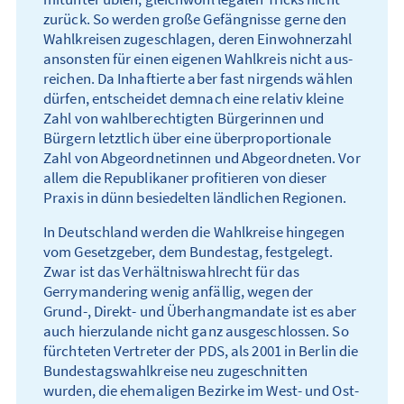
zurück. So werden große Gefängnisse gerne den
Wahl­kreisen zugeschlagen, deren Einwohner­zahl
ansonsten für einen eigenen Wahlkreis nicht aus­-
reichen. Da Inhaftierte aber fast nirgends wählen
dürfen, entscheidet demnach eine relativ kleine
Zahl von wahl­berechtigten Bürgerinnen und
Bürgern letztlich über eine über­­proportionale
Zahl von Abgeordnetinnen und Abgeordneten. Vor
allem die Republikaner profitieren von dieser
Praxis in dünn besiedelten ländlichen Regionen.
In Deutschland werden die Wahlkreise hingegen
vom Gesetzgeber, dem Bundes­tag, festgelegt.
Zwar ist das Verhältnis­wahl­recht für das
Gerrymandering wenig anfällig, wegen der
Grund-, Direkt- und Über­hang­mandate ist es aber
auch hier­zu­lande nicht ganz ausgeschlossen. So
fürchteten Vertreter der PDS, als 2001 in Berlin die
Bundes­tags­wahl­kreise neu zugeschnitten
wurden, die ehemaligen Bezirke im West- und Ost­