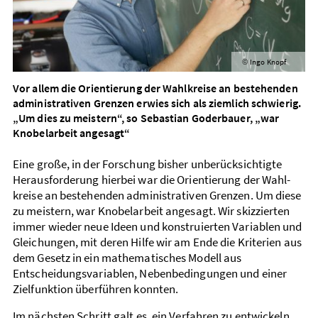
Ingo Knopf
©
Vor allem die Orientierung der Wahlkreise an bestehenden
administrativen Grenzen erwies sich als ziemlich schwierig.
„Um dies zu meistern“, so Sebastian Goderbauer, „war
Knobelarbeit angesagt“
Eine große, in der Forschung bisher unberücksichtigte
Heraus­forderung hierbei war die Orientierung der Wahl­
kreise an bestehenden administrativen Grenzen. Um diese
zu meistern, war Knobel­arbeit angesagt. Wir skizzierten
immer wieder neue Ideen und kon­struierten Variablen und
Gleichungen, mit deren Hilfe wir am Ende die Kriterien aus
dem Gesetz in ein mathematisches Modell aus
Entscheidungs­variablen, Nebenbedingungen und einer
Ziel­funktion über­führen konnten.
Im nächsten Schritt galt es, ein Verfahren zu ent­wickeln,