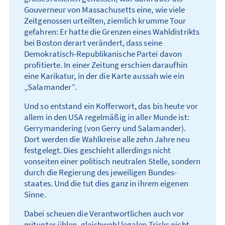
Gouverneur von Massachusetts eine, wie viele
Zeit­genossen urteilten, ziemlich krumme Tour
gefahren: Er hatte die Grenzen eines Wahl­dis­trikts
bei Boston derart verändert, dass seine
Demokratisch-Republikanische Partei davon
profitierte. In einer Zeitung erschien daraufhin
eine Karikatur, in der die Karte aussah wie ein
„Salamander“.
Und so entstand ein Kofferwort, das bis heute vor
allem in den USA regelmäßig in aller Munde ist:
Gerrymandering (von Gerry und Salamander).
Dort werden die Wahl­kreise alle zehn Jahre neu
fest­gelegt. Dies geschieht aller­dings nicht
vonseiten einer politisch neutralen Stelle, son­dern
durch die Regierung des jeweiligen Bundes­
staates. Und die tut dies ganz in ihrem eigenen
Sinne.
Dabei scheuen die Verantwortlichen auch vor
mitunter üblen, gleich­­wohl legalen Tricks nicht