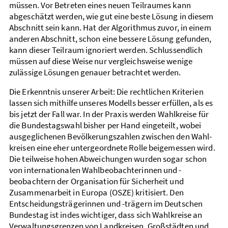
müssen. Vor Betreten eines neuen Teil­raumes kann
abgeschätzt werden, wie gut eine beste Lösung in diesem
Abschnitt sein kann. Hat der Algorithmus zuvor, in einem
anderen Abschnitt, schon eine bessere Lösung gefunden,
kann dieser Teil­raum ignoriert werden. Schluss­endlich
müssen auf diese Weise nur vergleichs­weise wenige
zulässige Lösungen genauer betrachtet werden.
Die Erkenntnis unserer Arbeit: Die rechtlichen Krite­rien
lassen sich mithilfe unseres Modells besser ­erfüllen, als es
bis jetzt der Fall war. In der Praxis werden Wahlkreise für
die Bundes­tags­wahl bisher per Hand eingeteilt, wobei
ausgeglichenen Bevölkerungs­zahlen zwischen den Wahl­
kreisen eine eher unter­­geordnete Rolle beigemessen wird.
Die teilweise hohen Abweichungen wurden sogar schon
von inter­natio­na­len Wahl­beobachterinnen und -
beobachtern der Orga­nisation für Sicherheit und
Zusammen­arbeit in Europa (OSZE) kritisiert. Den
Entscheidungs­trägerinnen und -trägern im Deutschen
Bundes­tag ist indes wichtiger, dass sich Wahlkreise an
Verwaltungs­grenzen von Land­kreisen, Groß­städten und