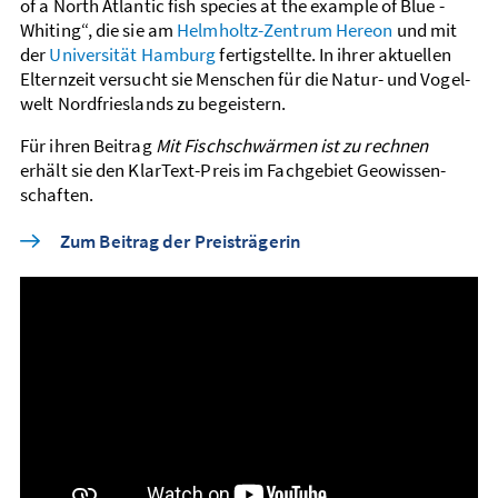
of a North ­Atlantic fish species at the example of Blue ­
Whiting“, die sie am
Helmholtz-Zentrum Hereon
und mit
der
Universität Hamburg
fertigstellte. In ihrer aktuellen
Eltern­zeit versucht sie Menschen für die Natur- und Vogel­
welt Nord­fries­lands zu begeistern.
Für ihren Beitrag
Mit Fischschwärmen ist zu rechnen
erhält sie den KlarText-Preis im Fach­gebiet Geo­wissen­
schaften.
Zum Beitrag der Preisträgerin