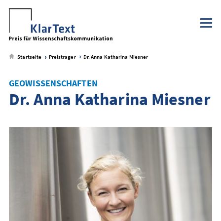
Klaus Tschira Stiftung
NaWik.de
zum
zum
zum
zum
Metamenü
Hauptmenü
Seiteninhalt
Footer-
Menü
Startseite
Preisträger
Dr. Anna Katharina Miesner
GEOWISSENSCHAFTEN
Dr. Anna Katharina Miesner