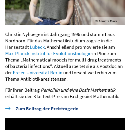
Annette Mück
©
Christin Nyhoegen ist Jahrgang 1996 und stammt aus
Nordhorn. Für das Mathematik­studium zog sie in die
Hansestadt
Lübeck
. Anschließend promovierte sie am
Max-Planck-Institut für Evolutions­biologie
in Plön zum
Thema „Mathematical models for multi-drug treatments
of bacterial infections“. Aktuell arbeitet sie als Postdoc an
der
Freien Universität Berlin
und forscht weiter­hin zum
Thema Antibiotika­resistenzen.
Für ihren Beitrag
Penicillin und eine Dosis Mathematik
erhält sie den KlarText-Preis im Fachgebiet Mathematik.
Zum Beitrag der Preisträgerin