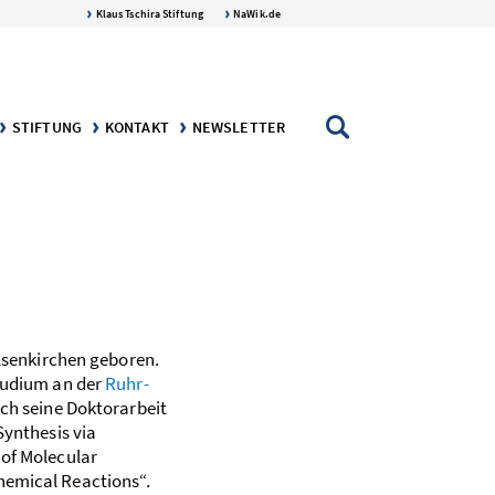
Klaus Tschira Stiftung
NaWik.de
STIFTUNG
KONTAKT
NEWSLETTER
AFT
NGEN
DIE KLAUS TSCHIRA STIFTUNG
DER STIFTER: KLAUS TSCHIRA
lsenkirchen geboren.
tudium an der
Ruhr-
ch seine ­Doktor­arbeit
Synthesis via
of Molecular
emical Reactions“.