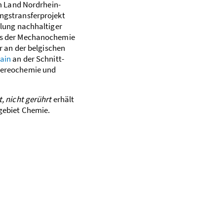
vom Land Nordrhein-
gs­transfer­projekt
klung nach­haltiger
sis der Mechanochemie
er an der belgischen
vain
an der Schnitt­­
Stereochemie und
, nicht gerührt
­erhält
hgebiet Chemie.