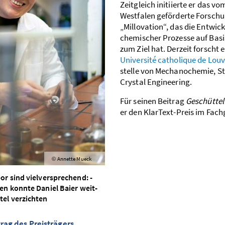
Zeit­gleich initiierte er das 
Westfalen ­geförderte Forschun
„Millovation“, das die Entwic
chemischer ­Prozesse auf Ba
zum Ziel hat. Derzeit forscht 
Université catholique de Lou
stelle von ­Mechanochemie, 
Crystal Engineering.
Für seinen Beitrag
Geschüttelt
er den KlarText-Preis im Fac
Annette Mueck
©
r sind viel­versprechend: ­
n konnte Daniel Baier­ ­weit­
tel verzichten
rag des Preisträgers