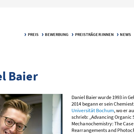
PREIS
BEWERBUNG
PREISTRÄGER:INNEN
NEWS
KLARTEXT – DER PREIS FÜR VERSTÄNDLICHE WISSENSCH
BEWERBUNGS­VORAUSSETZUNGEN
DIE PREISTRÄGER:INNEN
MELDU
KATEGORIE TEXT
BEWERBUNGSPORTAL
PUBLIKATIONEN
KATEGORIE INFOGRAFIK
el Baier
Daniel Baier wurde 1993 in Ge
2014 begann er sein Chemie­s
Universität Bochum
, wo er au
schrieb: „Advancing Organic 
Mechanochemistry: The Case 
Rearrangements and Photoch