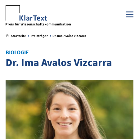
Klaus Tschira Stiftung
NaWik.de
zum
zum
zum
zum
Metamenü
Hauptmenü
Seiteninhalt
Footer-
Menü
Startseite
Preisträger
Dr. Ima Avalos Vizcarra
BIOLOGIE
Dr. Ima Avalos Vizcarra