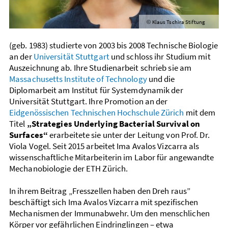
Klaus Tschira Stiftung
©
(geb. 1983) studierte von 2003 bis 2008 Technische Biologie
an der
Universität Stuttgart
und schloss ihr Studium mit
Auszeichnung ab. Ihre Studienarbeit schrieb sie am
Massachusetts Institute of Technology
und die
Diplomarbeit am Institut für Systemdynamik der
Universität Stuttgart. Ihre Promotion an der
Eidgenössischen Technischen Hochschule Zürich
mit dem
Titel
„Strategies Underlying Bacterial Survival on
Surfaces“
erarbeitete sie unter der Leitung von Prof. Dr.
Viola Vogel. Seit 2015 arbeitet Ima Avalos Vizcarra als
wissenschaftliche Mitarbeiterin im Labor für angewandte
Mechanobiologie der ETH Zürich.
In ihrem Beitrag „Fresszellen haben den Dreh raus”
beschäftigt sich Ima Avalos Vizcarra mit spezifischen
Mechanismen der Immunabwehr. Um den menschlichen
Körper vor gefährlichen Eindringlingen – etwa