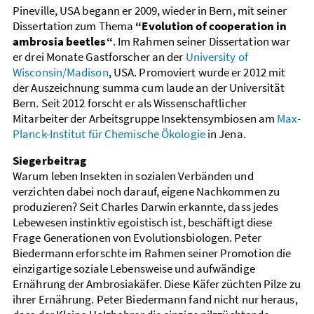
Pineville, USA begann er 2009, wieder in Bern, mit seiner
Dissertation zum Thema
“Evolution of cooperation in
ambrosia beetles“
. Im Rahmen seiner Dissertation war
er drei Monate Gastforscher an der
University of
Wisconsin/Madison
, USA. Promoviert wurde er 2012 mit
der Auszeichnung summa cum laude an der Universität
Bern. Seit 2012 forscht er als Wissenschaftlicher
Mitarbeiter der Arbeitsgruppe Insektensymbiosen am
Max-
Planck-Institut für Chemische Ökologie
in Jena.
Siegerbeitrag
Warum leben Insekten in sozialen Verbänden und
verzichten dabei noch darauf, eigene Nachkommen zu
produzieren? Seit Charles Darwin erkannte, dass jedes
Lebewesen instinktiv egoistisch ist, beschäftigt diese
Frage Generationen von Evolutionsbiologen. Peter
Biedermann erforschte im Rahmen seiner Promotion die
einzigartige soziale Lebensweise und aufwändige
Ernährung der Ambrosiakäfer. Diese Käfer züchten Pilze zu
ihrer Ernährung. Peter Biedermann fand nicht nur heraus,