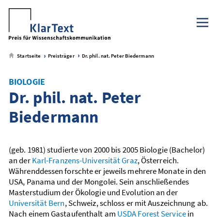
Klaus Tschira Stiftung
NaWik.de
zum
zum
zum
zum
Metamenü
Hauptmenü
Seiteninhalt
Footer-
Menü
Startseite
Preisträger
Dr. phil. nat. Peter Biedermann
BIOLOGIE
Dr. phil. nat. Peter
Biedermann
(geb. 1981) studierte von 2000 bis 2005 Biologie (Bachelor)
an der
Karl-Franzens-Universität Graz
, Österreich.
Währenddessen forschte er jeweils mehrere Monate in den
USA, Panama und der Mongolei. Sein anschließendes
Masterstudium der Ökologie und Evolution an der
Universität Bern
, Schweiz, schloss er mit Auszeichnung ab.
Nach einem Gastaufenthalt am
USDA Forest Service
in