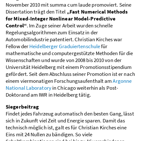
November 2010 mit summa cum laude promoviert. Seine
Dissertation trägt den Titel
„Fast Numerical Methods
for Mixed-Integer Nonlinear Model-Predictive
Control“
. Im Zuge seiner Arbeit wurden schnelle
Regelungsalgorithmen zum Einsatz in der
Automobilindustrie patentiert. Christian Kirches war
Fellow der
Heidelberger Graduiertenschule
für
mathematische und computergestützte Methoden für die
Wissenschaften und wurde von 2008 bis 2010 von der
Universität Heidelberg mit einem Promotionsstipendium
gefördert. Seit dem Abschluss seiner Promotion ist er nach
einem viermonatigen Forschungsaufenthalt am
Argonne
National Laboratory
in Chicago weiterhin als Post-
Doktorand am IWR in Heidelberg tätig.
Siegerbeitrag
Findet jedes Fahrzeug automatisch den besten Gang, lässt
sich in Zukunft viel Zeit und Energie sparen. Damit das
technisch möglich ist, galt es für Christian Kirches eine
Eins mit 24 Nullen zu bändigen. So viele