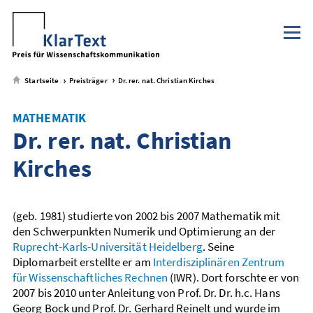
Klaus Tschira Stiftung
NaWik.de
zum
zum
zum
zum
Metamenü
Hauptmenü
Seiteninhalt
Footer-
Menü
Startseite
Preisträger
Dr. rer. nat. Christian Kirches
MATHEMATIK
Dr. rer. nat. Christian
Kirches
(geb. 1981) studierte von 2002 bis 2007 Mathematik mit
den Schwerpunkten Numerik und Optimierung an der
Ruprecht-Karls-Universität Heidelberg
. Seine
Diplomarbeit erstellte er am
Interdisziplinären Zentrum
für Wissenschaftliches Rechnen
(IWR). Dort forschte er von
2007 bis 2010 unter Anleitung von Prof. Dr. Dr. h.c. Hans
Georg Bock und Prof. Dr. Gerhard Reinelt und wurde im