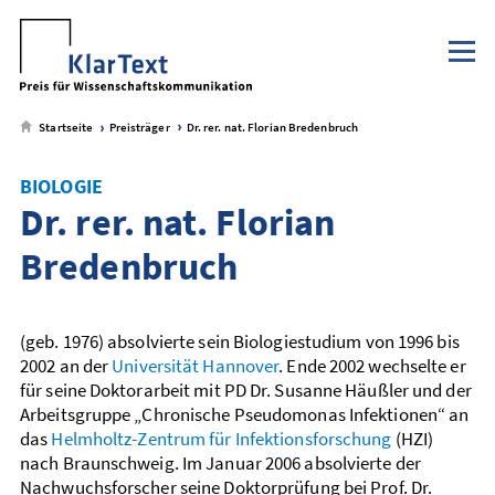
Klaus Tschira Stiftung
NaWik.de
zum
zum
zum
zum
Metamenü
Hauptmenü
Seiteninhalt
Footer-
Menü
Startseite
Preisträger
Dr. rer. nat. Florian Bredenbruch
BIOLOGIE
Dr. rer. nat. Florian
Bredenbruch
(geb. 1976) absolvierte sein Biologiestudium von 1996 bis
2002 an der
Universität Hannover
. Ende 2002 wechselte er
für seine Doktorarbeit mit PD Dr. Susanne Häußler und der
Arbeitsgruppe „Chronische Pseudomonas Infektionen“ an
das
Helmholtz-Zentrum für Infektionsforschung
(HZI)
nach Braunschweig. Im Januar 2006 absolvierte der
Nachwuchsforscher seine Doktorprüfung bei Prof. Dr.