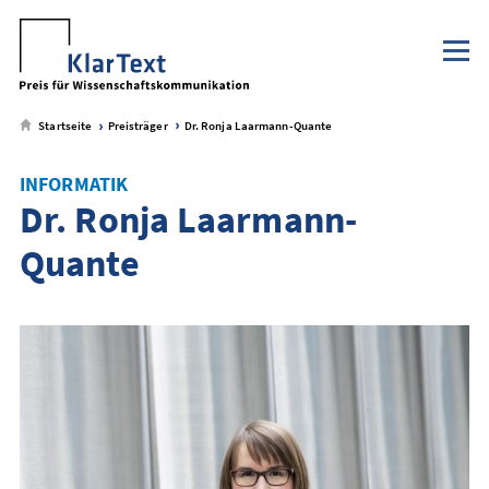
Klaus Tschira Stiftung
NaWik.de
zum
zum
zum
zum
Metamenü
Hauptmenü
Seiteninhalt
Footer-
Menü
Startseite
Preisträger
Dr. Ronja Laarmann-Quante
INFORMATIK
Dr. Ronja Laarmann-
Quante