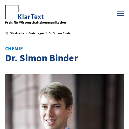
Klaus Tschira Stiftung
NaWik.de
zum
zum
zum
zum
Metamenü
Hauptmenü
Seiteninhalt
Footer-
Menü
Startseite
Preisträger
Dr. Simon Binder
CHEMIE
Dr. Simon Binder