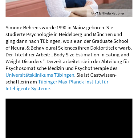
KTS/Nikola Haubner
©
Simone Behrens wurde 1990 in Mainz geboren. Sie
studierte Psycho­logie in Heidelberg und München und
ging dann nach Tübingen, wo sie an der Graduate School
of Neural & Behavioural Sciences ihren Doktor­titel erwarb.
Der Titel ihrer Arbeit: „Body Size Estimation in Eating and
Weight Disorders“. Derzeit arbeitet sie in der Ab­teilung für
Psycho­somatische Medizin und Psycho­­therapie des
Universitäts­klinikums Tübingen
. Sie ist Gast­wissen­
schaftlerin am
Tübinger Max-Planck-Institut für
Intelligente Systeme
.