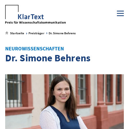
Klaus Tschira Stiftung
NaWik.de
zum
zum
zum
zum
Metamenü
Hauptmenü
Seiteninhalt
Footer-
Menü
Startseite
Preisträger
Dr. Simone Behrens
NEUROWISSENSCHAFTEN
Dr. Simone Behrens