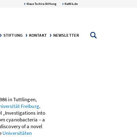
Klaus Tschira Stiftung
NaWik.de
STIFTUNG
KONTAKT
NEWSLETTER
AFT
NGEN
DIE KLAUS TSCHIRA STIFTUNG
DER STIFTER: KLAUS TSCHIRA
986 in Tuttlingen,
iversität Freiburg
.
 ­„Investigations into
om ­cyanobacteria – a
disco­very of a novel
ie
Universitäten