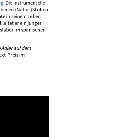
rg
. Die instrumen­telle
 neuen (Natur-)
Stoffen
nte in seinem ­Leben
 leitet er ein ­junges
­labor im spanischen
e Adler auf dem
ext-Preis im