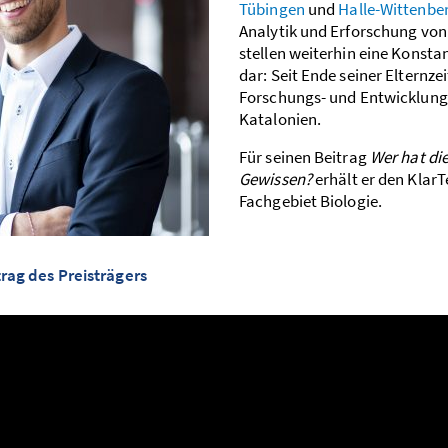
Tübingen
und
Halle-Wittenbe
Analytik und Erforschung von
stellen weiterhin eine Konsta
dar: Seit Ende seiner Eltern­zeit
Forschungs- und Entwicklungs
Katalonien.
Für seinen Beitrag
Wer hat di
Gewissen?
erhält er den KlarT
Fachgebiet Biologie.
rag des Preisträgers