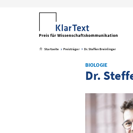
zum
zum
zum
zum
Metamenü
Hauptmenü
Seiteninhalt
Footer-
Menü
Startseite
Preisträger
Dr. Steffen Breinlinger
BIOLOGIE
Dr. Stef