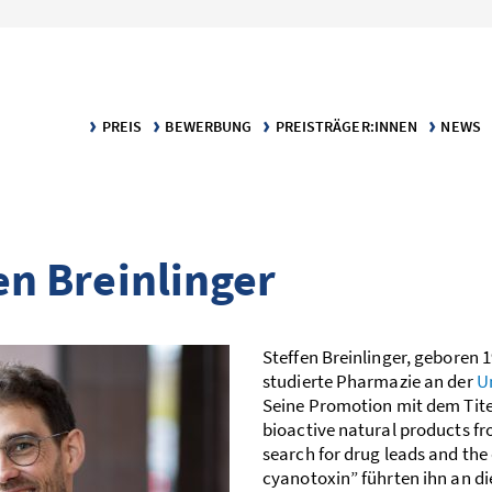
PREIS
BEWERBUNG
PREISTRÄGER:INNEN
NEWS
KLARTEXT – DER PREIS FÜR VERSTÄNDLICHE WISSENSCH
BEWERBUNGS­VORAUSSETZUNGEN
DIE PREISTRÄGER:INNEN
MELDU
KATEGORIE TEXT
BEWERBUNGSPORTAL
PUBLIKATIONEN
KATEGORIE INFOGRAFIK
fen Breinlinger
Steffen Breinlinger, geboren 1
studierte Pharmazie an der
Un
Seine Promotion mit dem Titel
bioactive natural products fr
search for drug leads and the 
cyanotoxin” führten ihn an d