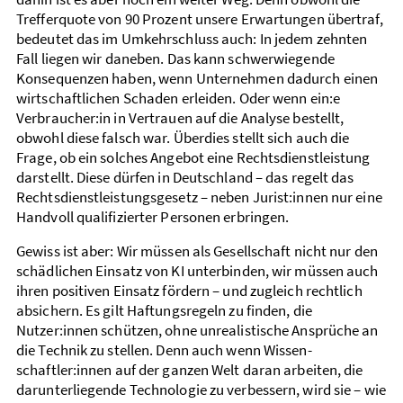
Treffer­quote von 90 Prozent unsere Erwartungen über­traf,
bedeutet das im Umkehr­schluss auch: In jedem zehnten
Fall liegen wir daneben. Das kann schwer­wiegende
Konsequenzen haben, wenn Unternehmen dadurch einen
wirtschaftlichen Schaden erleiden. Oder wenn ein:e
Verbraucher:in in Vertrauen auf die Analyse bestellt,
obwohl diese falsch war. Überdies stellt sich auch die
Frage, ob ein solches Angebot eine Rechts­dienst­leistung
darstellt. Diese dürfen in Deutschland – das regelt das
Rechts­dienst­leistungs­gesetz – neben Jurist:innen nur eine
Handvoll qualifizierter Personen erbringen.
Gewiss ist aber: Wir müssen als Gesellschaft nicht nur den
schädlichen Einsatz von KI unterbinden, wir müssen auch
ihren positiven Einsatz fördern – und zugleich rechtlich
absichern. Es gilt Haftungsregeln zu finden, die
Nutzer:innen schützen, ohne unrealistische Ansprüche an
die Technik zu stellen. Denn auch wenn Wissen­
schaftler:innen auf der ganzen Welt daran arbeiten, die
darunter­liegende Technologie zu verbessern, wird sie – wie