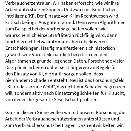
Verbraucher­zentralen. Wir haben erforscht, wie wir ihre
Arbeit unter­stützen können. Und zwar mit Künstlicher
Intelligenz (KI). Der Einsatz von KI im Rechts­wesen wird
kritisch beäugt. Aus gutem Grund. Denn wenn Algorithmen
zum Beispiel bei der Vorhersage helfen sollen, wie
wahrscheinlich ein:e Straf­täter:in rück­fällig wird, dann
führt das nicht etwa automatisch zu objektiveren
Entscheidungen. Häufig manifestieren sich historisch
gewachsene Vorurteile nämlich bereits in den den
Algorithmen zugrunde liegenden Daten. Forschende vieler
Disziplinen arbeiten daher seit Längerem an Regeln für
den Einsatz von KI, die dafür sorgen sollen, dass
niemandem Schaden entsteht. Neu ist das Forschungs­feld
„KI für das soziale Wohl”, das nicht nur Schaden begrenzen
will, sondern aktiv nach Einsatz­möglichkeiten für KI sucht,
von denen die gesamte Gesellschaft profitiert.
Ganz in diesem Sinne wollen wir mit unserer Forschung die
Arbeit der Verbraucher­schützer:innen unter­stützen und
zum Verbraucher­schutz beitragen. Dazu entwickelten wir,