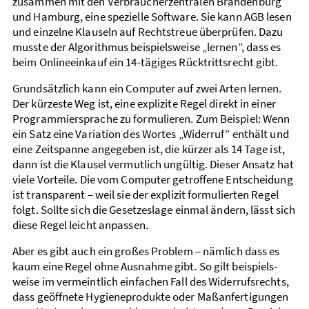
zusammen mit den Verbraucher­zentralen Brandenburg
und Hamburg, eine spezielle Software. Sie kann AGB lesen
und einzelne Klauseln auf Rechts­treue über­prüfen. Dazu
musste der Algorithmus beispiels­weise „lernen”, dass es
beim Online­einkauf ein 14-tägiges Rück­tritts­recht gibt.
Grundsätzlich kann ein Computer auf zwei Arten lernen.
Der kürzeste Weg ist, eine explizite Regel direkt in einer
Programmier­sprache zu formulieren. Zum Beispiel: Wenn
ein Satz eine Variation des Wortes „Widerruf” enthält und
eine Zeit­spanne angegeben ist, die kürzer als 14 Tage ist,
dann ist die Klausel vermutlich ungültig. Dieser Ansatz hat
viele Vorteile. Die vom Computer getroffene Entscheidung
ist transparent – weil sie der explizit formulierten Regel
folgt. Sollte sich die Gesetzes­lage einmal ändern, lässt sich
diese Regel leicht anpassen.
Aber es gibt auch ein großes Problem – nämlich dass es
kaum eine Regel ohne Ausnahme gibt. So gilt beispiels­
weise im vermeintlich einfachen Fall des Wider­rufs­rechts,
dass geöffnete Hygiene­produkte oder Maß­anfertigungen