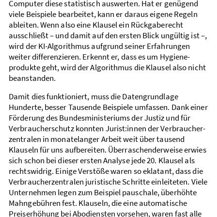
Computer diese statistisch auswerten. Hat er genügend
viele Beispiele bearbeitet, kann er daraus eigene Regeln
ableiten. Wenn also eine Klausel ein Rück­gabe­recht
ausschließt – und damit auf den ersten Blick ungültig ist –,
wird der KI-Algorithmus aufgrund seiner Erfahrungen
weiter differenzieren. Erkennt er, dass es um Hygiene­
produkte geht, wird der Algorithmus die Klausel also nicht
beanstanden.
Damit dies funktioniert, muss die Daten­grund­lage
Hunderte, besser Tausende Beispiele umfassen. Dank einer
Förderung des Bundes­ministeriums der Justiz und für
Verbraucher­schutz konnten Jurist:innen der Verbraucher­
zentralen in monate­langer Arbeit weit über tausend
Klauseln für uns aufbereiten. Über­raschender­weise erwies
sich schon bei dieser ersten Analyse jede 20. Klausel als
rechts­widrig. Einige Verstöße waren so eklatant, dass die
Verbraucher­zentralen juristische Schritte einleiteten. Viele
Unternehmen legen zum Beispiel pauschale, überhöhte
Mahn­gebühren fest. Klauseln, die eine automatische
Preiserhöhung bei Abodiensten vorsehen, waren fast alle