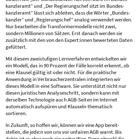
kanzler­amt” und „Der Regierungs­chef sitzt im Bundes­
kanzler­amt” lässt sich ableiten, dass die Wörter „Bundes­
kanzler” und „Regierungs­chef” analog verwendet werden.
Nur bearbeiten die Trans­former­modelle nicht zwei,
sondern Millionen von Sätzen. Erst danach werden sie
zusätzlich mit den von den Expert:innen bewerteten Daten
gefüttert.
Mit diesem zweistufigen Lern­verfahren entwickelten wir
ein Modell, das in 90 Prozent der Fälle korrekt erkennt, ob
eine Klausel gültig ist oder nicht. Für die praktische
Anwendung in Verbraucher­zentralen integrierten wir
dieses Modell in eine Software. Sie unter­stützt nicht nur
diesen juristischen Analyse­schritt, sondern kann mit
derselben Technologie auch AGB-Seiten im Internet
automatisch aufspüren und Klauseln thematisch
sortieren.
In Zukunft, so hoffen wir, können wir eine App bereit­
stellen, die jede:n von uns vor unfairen AGB warnt. Bis
dahin ist es aber noch ein weiter Weg. Denn obwohl die