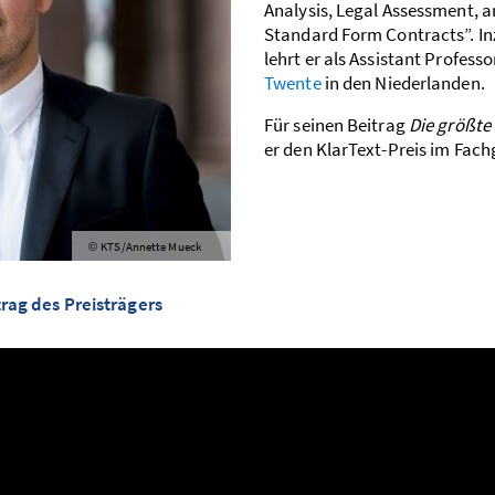
Analysis, Legal Assessment, 
Standard Form Contracts”. In
lehrt er als Assistant Profess
Twente
in den Niederlanden.
Für seinen Beitrag
Die größte
er den KlarText-Preis im Fach
KTS/Annette Mueck
©
rag des Preisträgers