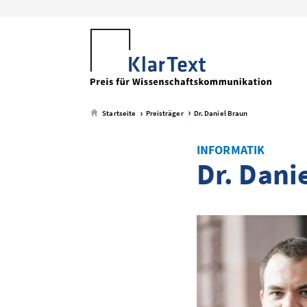
zum
zum
zum
zum
Metamenü
Hauptmenü
Seiteninhalt
Footer-
Menü
Startseite
Preisträger
Dr. Daniel Braun
INFORMATIK
Dr. Dani