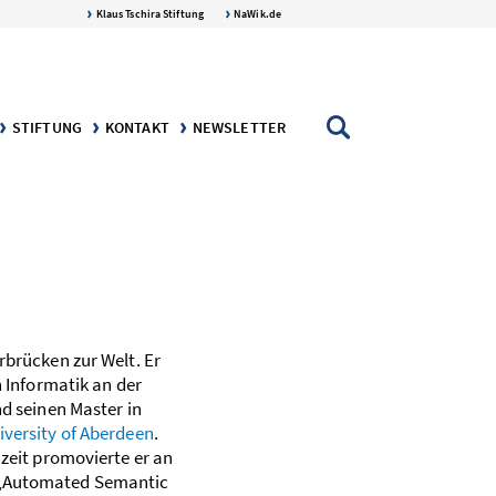
Klaus Tschira Stiftung
NaWik.de
STIFTUNG
KONTAKT
NEWSLETTER
AFT
NGEN
DIE KLAUS TSCHIRA STIFTUNG
DER STIFTER: KLAUS TSCHIRA
rbrücken zur Welt. Er
n Informatik an der
d seinen Master in
iversity of Aberdeen
.
­zeit promovierte er an
Automated Semantic