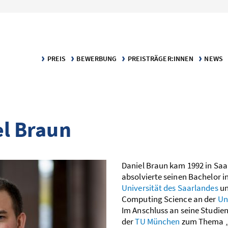
PREIS
BEWERBUNG
PREISTRÄGER:INNEN
NEWS
KLARTEXT – DER PREIS FÜR VERSTÄNDLICHE WISSENSCH
BEWERBUNGS­VORAUSSETZUNGEN
DIE PREISTRÄGER:INNEN
MELDU
KATEGORIE TEXT
BEWERBUNGSPORTAL
PUBLIKATIONEN
KATEGORIE INFOGRAFIK
el Braun
Daniel Braun kam 1992 in Saa
absolvierte seinen Bachelor i
Universität des Saarlandes
un
Computing Science an der
Un
Im Anschluss an seine Studien
der
TU München
zum Thema „